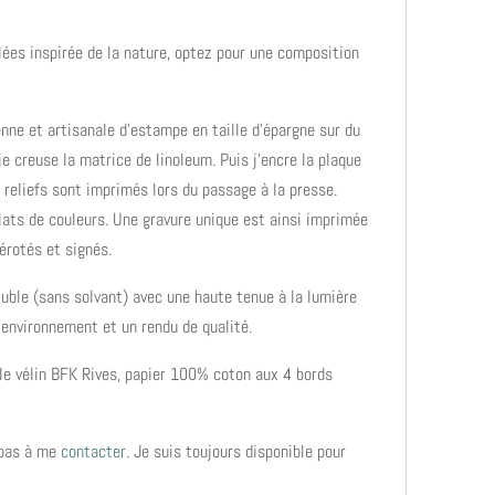
lées inspirée de la nature, optez pour une composition
nne et artisanale d’estampe en taille d’épargne sur du
 je creuse la matrice de linoleum. Puis j’encre la plaque
s reliefs sont imprimés lors du passage à la presse.
lats de couleurs. Une gravure unique est ainsi imprimée
érotés et signés.
oluble (sans solvant) avec une haute tenue à la lumière
’environnement et un rendu de qualité.
 le vélin BFK Rives, papier 100% coton aux 4 bords
 pas à me
contacter
. Je suis toujours disponible pour