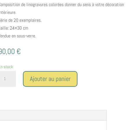
Composition de linogravures colorées donner du sens à votre décoration
ntérieure.
Série de 20 exemplaires.
Taille: 24×30 cm
Vendue en sous-verre.
90,00
€
En stock
uantité
Ajouter au panier
de
ollection
lengi
Composition
V