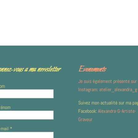
nnez-vous à ma newsletter
Evènements
Je suis également présente sur
om
Instagram:
atelier_alexandra_g
Suivez mon actualité sur ma pa
rénom
Facebook:
Alexandra-G-Artiste-
Graveur
-mail
*