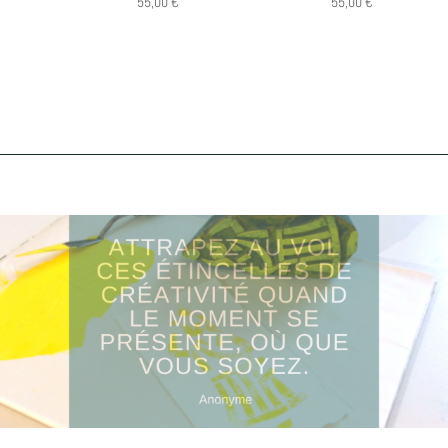
55,00
€
55,00
€