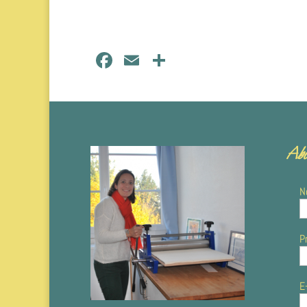
Facebook
Email
Partager
Abo
N
P
E