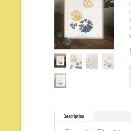
i
q
C
E
-
Description