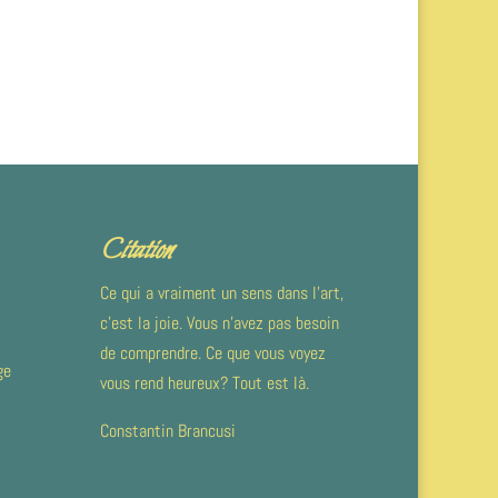
Citation
Ce qui a vraiment un sens dans l’art,
c’est la joie. Vous n’avez pas besoin
de comprendre. Ce que vous voyez
ge
vous rend heureux? Tout est là.
Constantin Brancusi